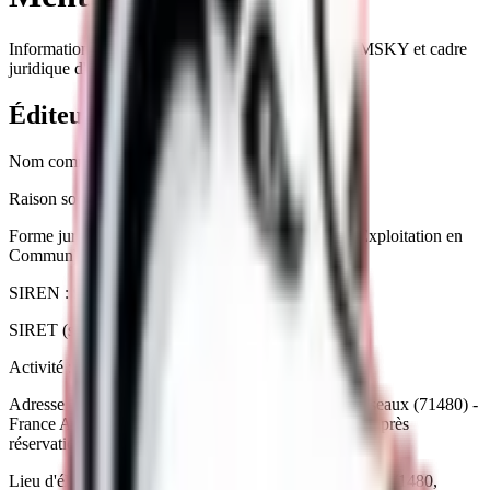
Informations réglementaires de l'élevage Royal POMSKY et cadre
juridique d'utilisation du site.
Éditeur du site
Nom commercial :
Royal POMSKY
Raison sociale :
ELEVAGE ROYAL
Forme juridique :
GAEC (Groupement Agricole d'Exploitation en
Commun)
SIREN :
917907016
SIRET (siège) :
91790701600013
Activité :
Élevage d'autres animaux (APE 01.49Z)
Adresse du siège : Commune de Dommartin-lès-Cuiseaux (71480) -
France Adresse complète communiquée uniquement après
réservation.
Lieu d'élevage et de visites :
Dommartin-lès-Cuiseaux
(
71480
,