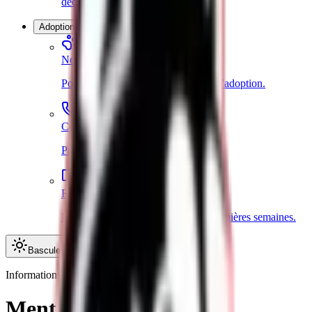
découvrir l'élevage.
Adoption
Nos chiots disponibles
Portées disponibles et informations d'adoption.
Contact
Parlons de votre projet d'adoption.
Réussir son adoption
Préparer le trajet, la maison et les premières semaines.
Basculer le thème
Informations légales
Mentions légales