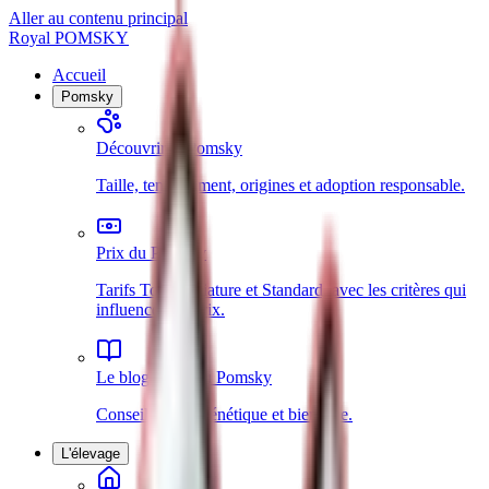
Aller au contenu principal
Royal POMSKY
Accueil
Pomsky
Découvrir le Pomsky
Taille, tempérament, origines et adoption responsable.
Prix du Pomsky
Tarifs Toy, Miniature et Standard, avec les critères qui
influencent le prix.
Le blog dédié au Pomsky
Conseils, race, génétique et bien-être.
L'élevage