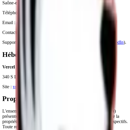
Saône-et-Loire (71)
) - sur rendez-vous.
Téléphone :
06 89 75 80 31
Email :
elevageroyalpomsky@gmail.com
Contact privilégié pour toute demande légale ou éditoriale.
Support technique bénévole : Stéphane Malho (
GitHub
/
LinkedIn
).
Hébergement
Vercel Inc.
340 S Lemon Ave #4133, Walnut, CA 91789, États-Unis
Site :
vercel.com
Propriété intellectuelle
L'ensemble des contenus (textes, photographies, visuels, logo)
présents sur ce site est protégé par le droit d'auteur et demeure la
propriété exclusive d'Royal POMSKY ou de leurs auteurs respectifs.
Toute reproduction, adaptation ou diffusion, même partielle,