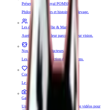
Présentation de Royal POMSKY
Philosophie, valeurs et histoire de l'élevage.
Les éleveuses Aurélie & Marine
Aurélie & Marine, leur parcours et leur vision.
Nos Pomsky reproducteurs
Les lignées et la sélection de nos chiens.
Conditions de vie des Pomsky
Le quotidien de nos chiens et chiots.
Galerie photos et vidéos
Une sélection d'images, de shorts et de vidéos pour