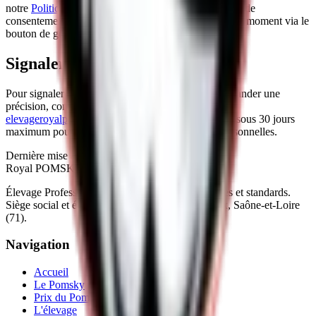
notre
Politique de confidentialité
et notre gestionnaire de
consentement. Vous pouvez modifier vos choix à tout moment via le
bouton de gestion des cookies affiché sur le site.
Signalement ou réclamation
Pour signaler un contenu, exercer vos droits ou demander une
précision, contactez-nous par email à
elevageroyalpomsky@gmail.com
. Nous répondons sous 30 jours
maximum pour les demandes liées aux données personnelles.
Dernière mise à jour :
13/02/2026
Royal POMSKY
Élevage Professionnel de Pomsky Toys, miniatures et standards.
Siège social et élevage à Dommartin-lès-Cuiseaux, Saône-et-Loire
(71).
Navigation
Accueil
Le Pomsky
Prix du Pomsky
L'élevage