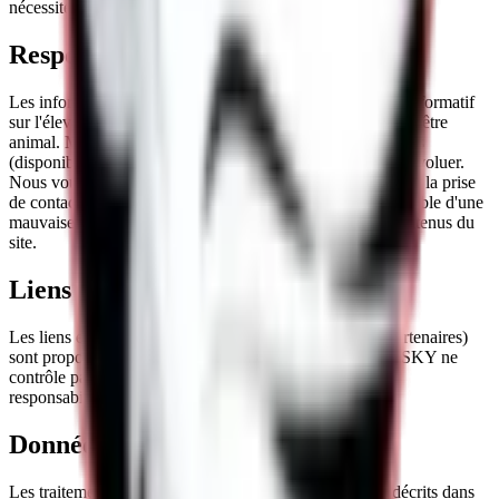
nécessite une autorisation écrite préalable.
Responsabilité et informations
Les informations publiées sur ce site sont fournies à titre informatif
sur l'élevage, les chiots disponibles et les pratiques de bien-être
animal. Malgré une mise à jour régulière, certaines données
(disponibilités, tarifs indicatifs, dates de portées) peuvent évoluer.
Nous vous invitons à confirmer chaque information lors de la prise
de contact. Royal POMSKY ne saurait être tenue responsable d'une
mauvaise interprétation ou d'un usage inapproprié des contenus du
site.
Liens hypertextes
Les liens externes (Instagram, formulaires, ressources partenaires)
sont proposés pour faciliter vos démarches. Royal POMSKY ne
contrôle pas le contenu de ces sites tiers et décline toute
responsabilité quant aux informations qui y figurent.
Données personnelles et cookies
Les traitements de données et le dépôt de cookies sont décrits dans