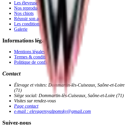
Les éleveuses
Nos reproducteurs
Nos chiots
Réussir son adoption
Les conditions de vie
Galerie
Informations légales
Mentions légales
Termes & conditions
Politique de confidentialité
Contact
Élevage et visites:
Dommartin-lès-Cuiseaux
,
Saône-et-Loire
(71)
Siège social:
Dommartin-lès-Cuiseaux
, Saône-et-Loire (71)
Visites sur rendez-vous
Page contact
e-mail : elevageroyalpomsky@gmail.com
Suivez-nous