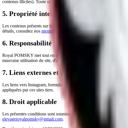
contenus illicites). Toute usurpation d'identité ou tentative de perturba
5. Propriété intellectuelle
Les contenus présents sur le site sont protégés par le droit d'auteur.
détails, consultez nos
mentions légales
.
6. Responsabilité
Royal POMSKY met tout en œuvre pour assurer l'exactitude des informat
mauvaise utilisation du site, d'une interruption de service, ou de la pr
7. Liens externes et réseaux sociaux
Les liens vers Instagram, formulaires et ressources externes sont fo
appliquées par ces sites tiers.
8. Droit applicable
Les présentes conditions sont soumises au droit français. En cas de lit
elevageroyalpomsky@gmail.com
.