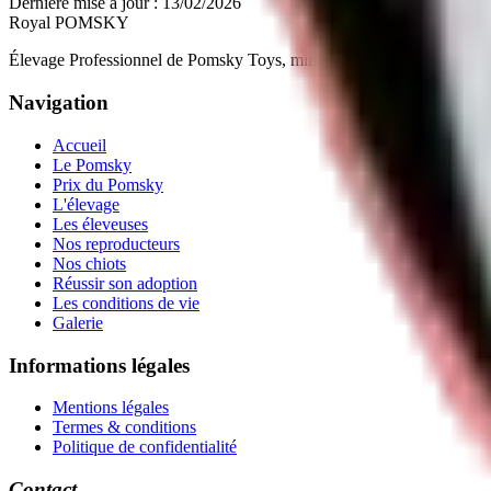
Dernière mise à jour :
13/02/2026
Royal POMSKY
Élevage Professionnel de Pomsky Toys, miniatures et standards. Siège
Navigation
Accueil
Le Pomsky
Prix du Pomsky
L'élevage
Les éleveuses
Nos reproducteurs
Nos chiots
Réussir son adoption
Les conditions de vie
Galerie
Informations légales
Mentions légales
Termes & conditions
Politique de confidentialité
Contact