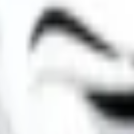
tion technique pourra entraîner une restriction d'accès.
 Toute reproduction ou réutilisation, notamment des photographies des c
ions publiées et la sécurité du site. Elle ne pourra toutefois être ten
ésence éventuelle de logiciels malveillants provenant de sites tiers ou du 
urnis pour votre convenance. Royal POMSKY ne contrôle pas ces contenus 
ige et à défaut de résolution amiable, les juridictions françaises seront