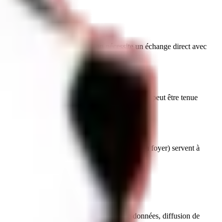
igne : toute adoption ou réservation nécessite un échange direct avec
ent et d'une connexion adaptés. Royal POMSKY ne peut être tenue
coordonnées, projet d'adoption, environnement du foyer) servent à
t signature du contrat remis par l'éleveur.
s chiots.
inalité (spamming, extraction automatisée de données, diffusion de