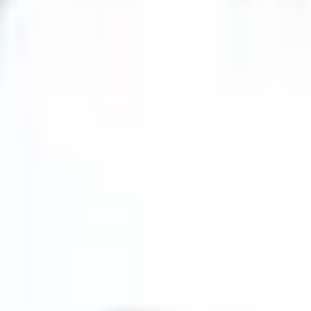
et responsabilités de chacune des parties.
teurs et les chiots disponibles. Il ne constitue pas un site de vente en l
nibilités sont communiqués à titre informatif et peuvent évoluer.
e ou de force majeure. L'utilisateur s'assure de disposer d'un équipem
sage du réseau internet.
e ou questionnaire de pré-visite. Les informations demandées (identité, 
sonnalisé. Aucune réservation n'est définitive sans confirmation écrite e
vidéos et visites se font sur rendez-vous afin de respecter le bien-être de
nges (identité, coordonnées, projet) et à ne pas détourner le site de sa f