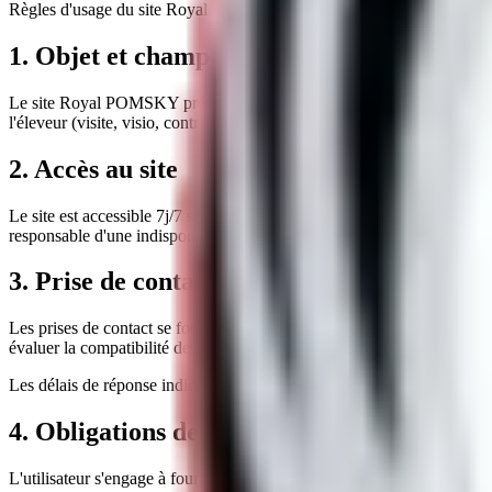
Règles d'usage du site Royal POMSKY, informations précontractuelles 
1. Objet et champ d'application
Le site
Royal POMSKY
présente l'élevage professionnel, les reproduc
l'éleveur (visite, visio, contrat). Les photos, tarifs indicatifs et dispo
2. Accès au site
Le site est accessible 7j/7 sous réserve des opérations de maintenanc
responsable d'une indisponibilité temporaire ni de dommages liés à l'u
3. Prise de contact et réservations
Les prises de contact se font via le formulaire dédié, email, téléphon
évaluer la compatibilité des chiots et à préparer un accompagnement per
Les délais de réponse indicatifs sont précisés sur la
page contact
. Les 
4. Obligations des utilisateurs
L'utilisateur s'engage à fournir des informations exactes lors des écha