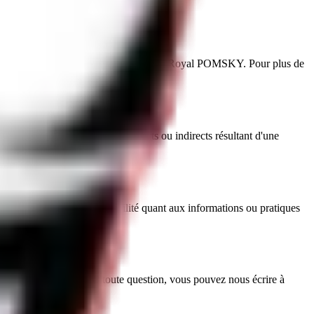
hiens, nécessite l'accord écrit préalable d'Royal POMSKY. Pour plus de
ue responsable des dommages directs ou indirects résultant d'une
réseau.
et décline toute responsabilité quant aux informations ou pratiques
 seules compétentes. Pour toute question, vous pouvez nous écrire à