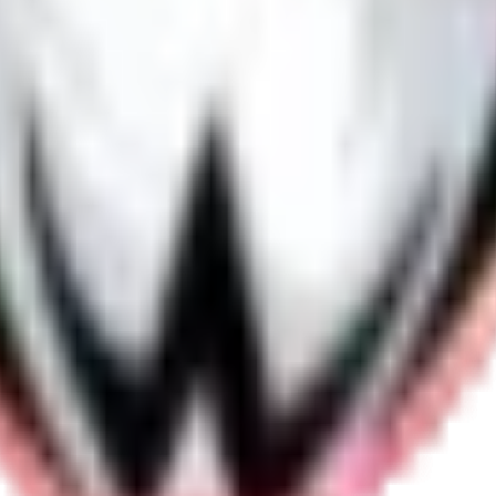
 social et élevage à Dommartin-lès-Cuiseaux, Saône-et-Loire (71).